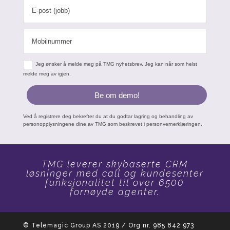
Jeg ønsker å melde meg på TMG nyhetsbrev. Jeg kan når som helst
melde meg av igjen.
Be om demo!
Ved å registrere deg bekrefter du at du godtar lagring og behandling av
personopplysningene dine av TMG som beskrevet i personvernerklæringen.
TMG leverer skybaserte CRM
løsninger med call og kundesenter
funksjonalitet til over 6500
fornøyde agenter.
© Telemagic Group AS 2019 / Org nr. 985 842 973