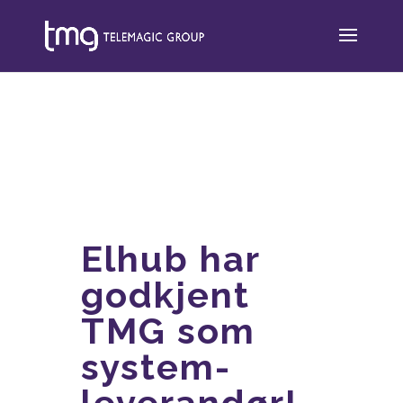
Elhub har
godkjent
TMG som
system-
leverandør!