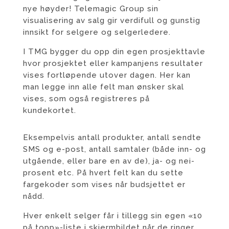
nye høyder! Telemagic Group sin
visualisering av salg gir verdifull og gunstig
innsikt for selgere og selgerledere.
I TMG bygger du opp din egen prosjekttavle
hvor prosjektet eller kampanjens resultater
vises fortløpende utover dagen. Her kan
man legge inn alle felt man ønsker skal
vises, som også registreres på
kundekortet.
Eksempelvis antall produkter, antall sendte
SMS
og
e-post
, antall
samtaler
(både inn- og
utgående, eller bare en av de), ja- og nei-
prosent etc. På hvert felt kan du sette
fargekoder som vises når budsjettet er
nådd.
Hver enkelt selger får i tillegg sin egen
«10
på topp»-liste i skjermbildet når de ringe
r,